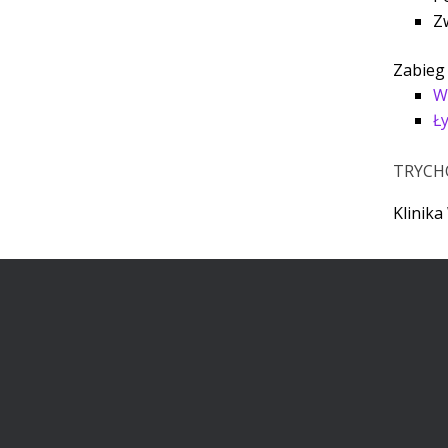
Z
Zabieg
W
Ł
TRYCHO
Klinika