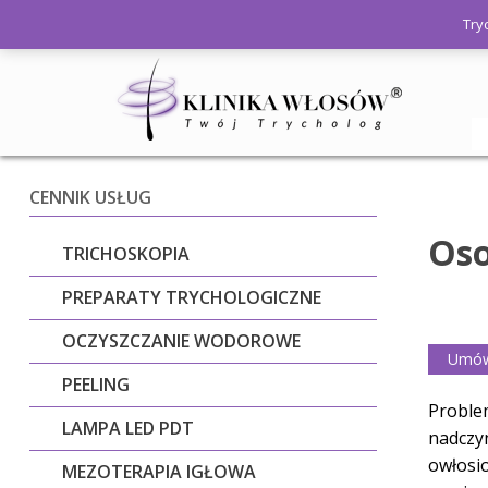
Try
Osocze
CENNIK USŁUG
Oso
TRICHOSKOPIA
PREPARATY TRYCHOLOGICZNE
OCZYSZCZANIE WODOROWE
Umów 
PEELING
Proble
LAMPA LED PDT
nadczy
owłosio
MEZOTERAPIA IGŁOWA