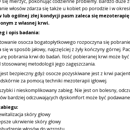
 się mierzyć, pokonując codzienne problemy. Bardzo duże z
nie włosów zdarza się także u kobiet po porodzie i w okre
 lub ogólnej złej kondycji pasm zaleca się mezotera
onym z własnej krwi.
eg i opis badania:
towanie osocza bogatopłytkowego rozpoczyna się pobranie
 się w sposób jałowy, najczęściej z żyły kończyny górnej. Pa
rę pobrania krwi do badań. Ilość pobieranej krwi może być 
d stosowanej metodologii jego zagęszczania.
jest bezpieczny gdyż osocze pozyskiwane jest z krwi pacjen
ódskórnie za pomocą techniki mezoterapii igłowej.
 szybki i nieskomplikowany zabieg. Nie jest on bolesny, odcz
tów bardziej odczuwających dyskomfort może być podawane 
zabiegu:
ewitalizacja skóry głowy
epsze ukrwienie skóry głowy
obudzenie włosów do wzrostu