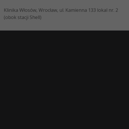
Klinika Włosów, Wrocław, ul. Kamienna 133 lokal nr. 2
(obok stacji Shell)