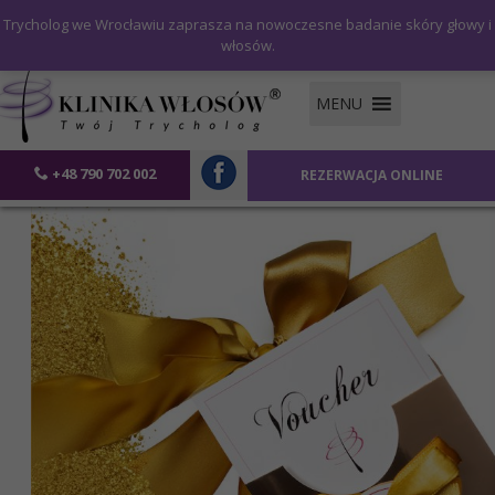
Trycholog we Wrocławiu zaprasza na nowoczesne badanie skóry głowy i
włosów.
MENU
+48 790 702 002
REZERWACJA ONLINE